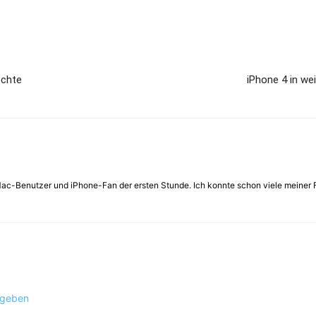
echte
iPhone 4 in we
 Mac-Benutzer und iPhone-Fan der ersten Stunde. Ich konnte schon viele meiner 
ugeben