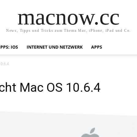
macnow.cc
News, Tipps und Tricks zum Thema Mac, iPhone, iPad und Co.
IPPS: IOS
INTERNET UND NETZWERK
APPS
10.6.4
icht Mac OS 10.6.4