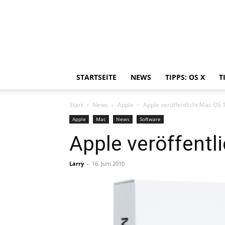
STARTSEITE
NEWS
TIPPS: OS X
T
Start
News
Apple
Apple veröffentlicht Mac OS 
Apple
Mac
News
Software
Apple veröffentl
Larry
-
16. Juni 2010