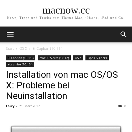
macnow.cc
News, Tipps und Tricks zum Thema Mac, iPhone, iPad und Co.
Start
OS X
El Capitan (10.11.)
El Capitan (10.11.)
macOS Sierra (10.12)
OS X
Tipps & Tricks
Yosemite (10.10.)
Installation von mac OS/OS
X: Probleme bei
Neuinstallation
Larry
-
21. März 2017
0