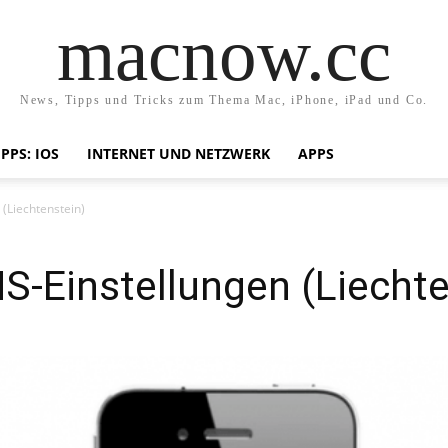
macnow.cc
News, Tipps und Tricks zum Thema Mac, iPhone, iPad und Co.
IPPS: IOS
INTERNET UND NETZWERK
APPS
(Liechtenstein)
S-Einstellungen (Liechte