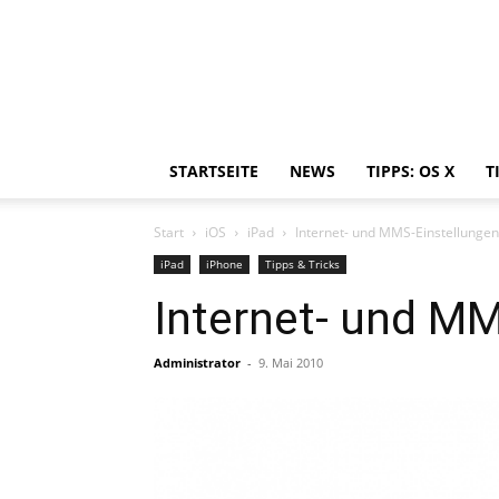
STARTSEITE
NEWS
TIPPS: OS X
T
Start
iOS
iPad
Internet- und MMS-Einstellungen 
iPad
iPhone
Tipps & Tricks
Internet- und MM
Administrator
-
9. Mai 2010