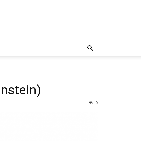
nstein)
0