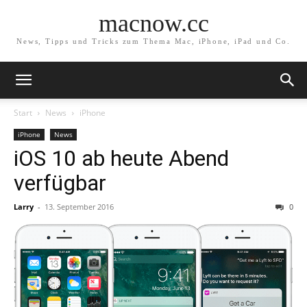
macnow.cc
News, Tipps und Tricks zum Thema Mac, iPhone, iPad und Co.
Start
News
iPhone
iPhone
News
iOS 10 ab heute Abend
verfügbar
Larry
-
13. September 2016
0