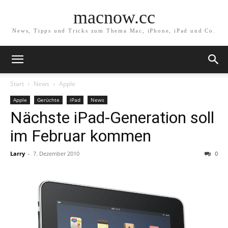
macnow.cc
News, Tipps und Tricks zum Thema Mac, iPhone, iPad und Co.
Start
News
Apple
Apple
Gerüchte
iPad
News
Nächste iPad-Generation soll
im Februar kommen
Larry
-
7. Dezember 2010
0