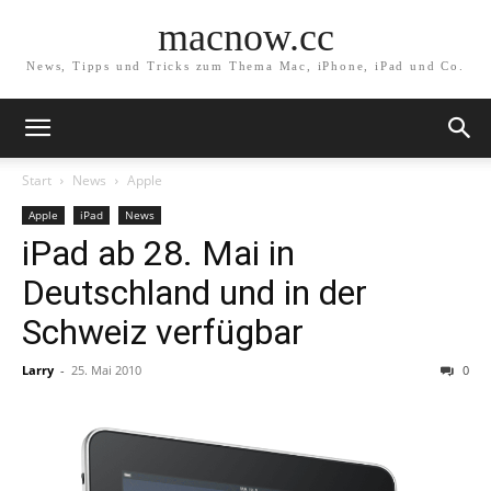
macnow.cc
News, Tipps und Tricks zum Thema Mac, iPhone, iPad und Co.
Start
News
Apple
Apple
iPad
News
iPad ab 28. Mai in
Deutschland und in der
Schweiz verfügbar
Larry
-
25. Mai 2010
0