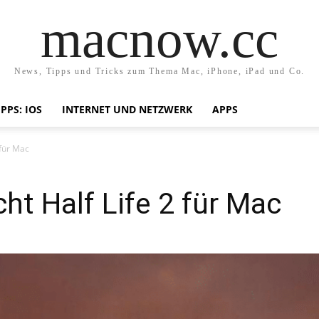
macnow.cc
News, Tipps und Tricks zum Thema Mac, iPhone, iPad und Co.
IPPS: IOS
INTERNET UND NETZWERK
APPS
 für Mac
cht Half Life 2 für Mac