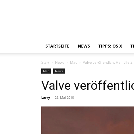
STARTSEITE
NEWS
TIPPS: OS X
T
Start
News
Mac
Valve veröffentlicht Half Life 2
Mac
News
Valve veröffentli
Larry
-
26. Mai 2010