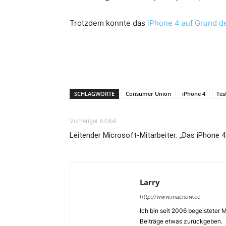
Trotzdem konnte das
iPhone 4 auf Grund d
SCHLAGWORTE
Consumer Union
iPhone 4
Tes
Vorheriger Artikel
Leitender Microsoft-Mitarbeiter: „Das iPhone 
Larry
http://www.macnow.cc
Ich bin seit 2006 begeisteter
Beiträge etwas zurückgeben.