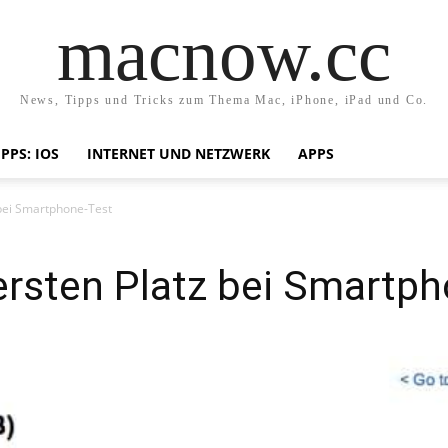
macnow.cc
News, Tipps und Tricks zum Thema Mac, iPhone, iPad und Co.
IPPS: IOS
INTERNET UND NETZWERK
APPS
 bei Smartphone-Test
ersten Platz bei Smartp