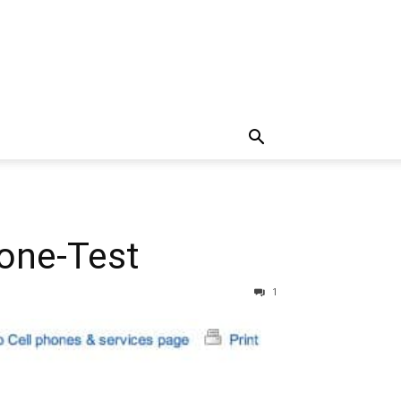
hone-Test
1