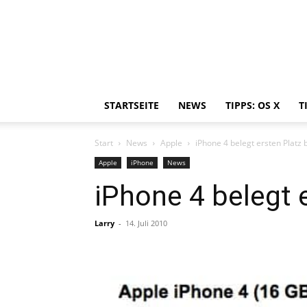
STARTSEITE
NEWS
TIPPS: OS X
T
Start
News
Apple
iPhone 4 belegt ersten Platz
Apple
iPhone
News
iPhone 4 belegt 
Larry
-
14. Juli 2010