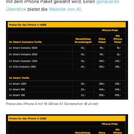
mit dem iPhone Paket gewählt wird. Einen
genaueren
Überblick
bietet die
Website von A1
.
Preise des iPhone 4 mit 16 GB bei A1 (Screenshot: © a1.net)