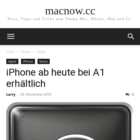
macnow.cc
News, Tipps und Tricks zum Thema Mac, iPhone, iPad und Co.
Start
News
Apple
Apple
iPhone
News
iPhone ab heute bei A1
erhältlich
Larry
-
29. November 2010
0