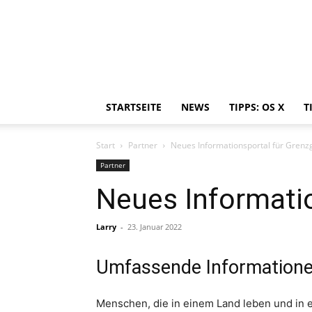
STARTSEITE
NEWS
TIPPS: OS X
T
Start
Partner
Neues Informationsportal für Gren
Partner
Neues Informati
Larry
-
23. Januar 2022
Umfassende Informationen
Menschen, die in einem Land leben und in e