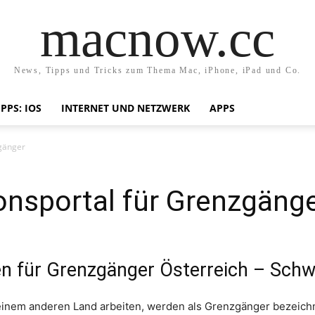
macnow.cc
News, Tipps und Tricks zum Thema Mac, iPhone, iPad und Co.
IPPS: IOS
INTERNET UND NETZWERK
APPS
zgänger
onsportal für Grenzgäng
 für Grenzgänger Österreich – Schwe
inem anderen Land arbeiten, werden als Grenzgänger bezeichnet