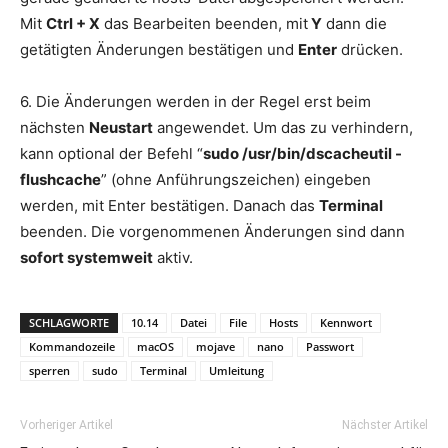
Mit
Ctrl + X
das Bearbeiten beenden, mit
Y
dann die
getätigten Änderungen bestätigen und
Enter
drücken.
6. Die Änderungen werden in der Regel erst beim
nächsten
Neustart
angewendet. Um das zu verhindern,
kann optional der Befehl “
sudo /usr/bin/dscacheutil -
flushcache
” (ohne Anführungszeichen) eingeben
werden, mit Enter bestätigen. Danach das
Terminal
beenden. Die vorgenommenen Änderungen sind dann
sofort systemweit
aktiv.
SCHLAGWORTE
10.14
Datei
File
Hosts
Kennwort
Kommandozeile
macOS
mojave
nano
Passwort
sperren
sudo
Terminal
Umleitung
Vorheriger Artikel
Nächster Artikel