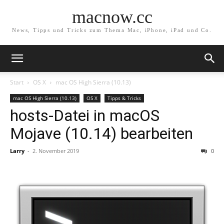
macnow.cc
News, Tipps und Tricks zum Thema Mac, iPhone, iPad und Co.
Start
OS X
mac OS High Sierra (10.13)
mac OS High Sierra (10.13)
OS X
Tipps & Tricks
hosts-Datei in macOS
Mojave (10.14) bearbeiten
Larry
-
2. November 2019
0