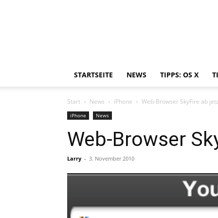
STARTSEITE
NEWS
TIPPS: OS X
T
Start
News
iPhone
Web-Browser SkyFire ab jetzt
iPhone
News
Web-Browser SkyF
Larry
-
3. November 2010