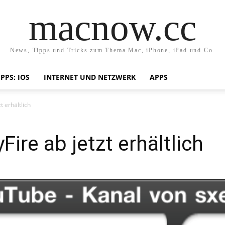
macnow.cc
News, Tipps und Tricks zum Thema Mac, iPhone, iPad und Co.
IPPS: IOS
INTERNET UND NETZWERK
APPS
 erhältlich
ire ab jetzt erhältlich