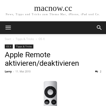
macnow.cc
News, Tipps und Tricks zum Thema Mac, iPhone, iPad und Co.
Start
Tipps & Tricks
OS X
OS X
Tipps & Tricks
Apple Remote
aktivieren/deaktivieren
Larry
-
11. Mai 2010
2