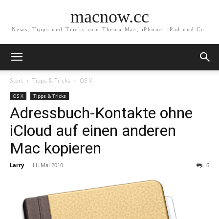
macnow.cc
News, Tipps und Tricks zum Thema Mac, iPhone, iPad und Co.
Start
Tipps & Tricks
OS X
OS X
Tipps & Tricks
Adressbuch-Kontakte ohne
iCloud auf einen anderen
Mac kopieren
Larry
-
11. Mai 2010
6