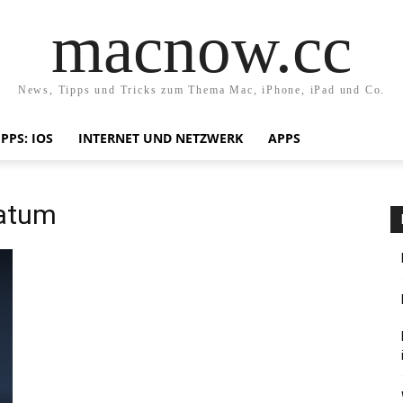
macnow.cc
News, Tipps und Tricks zum Thema Mac, iPhone, iPad und Co.
IPPS: IOS
INTERNET UND NETZWERK
APPS
datum