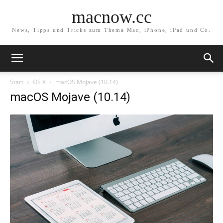
macnow.cc
News, Tipps und Tricks zum Thema Mac, iPhone, iPad und Co.
Start
OS X
macOS Mojave (10.14)
macOS Mojave (10.14)