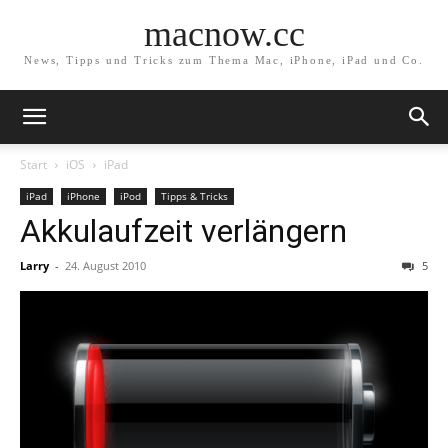
macnow.cc
News, Tipps und Tricks zum Thema Mac, iPhone, iPad und Co.
Start
iOS
iPad
iPad
iPhone
iPod
Tipps & Tricks
Akkulaufzeit verlängern
Larry
-
24. August 2010
5