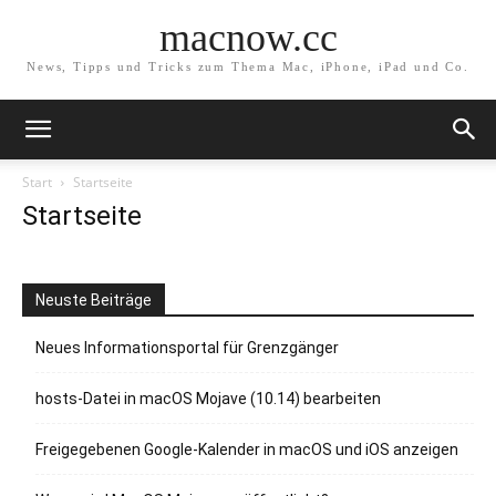
macnow.cc
News, Tipps und Tricks zum Thema Mac, iPhone, iPad und Co.
Start
Startseite
Startseite
Neuste Beiträge
Neues Informationsportal für Grenzgänger
hosts-Datei in macOS Mojave (10.14) bearbeiten
Freigegebenen Google-Kalender in macOS und iOS anzeigen