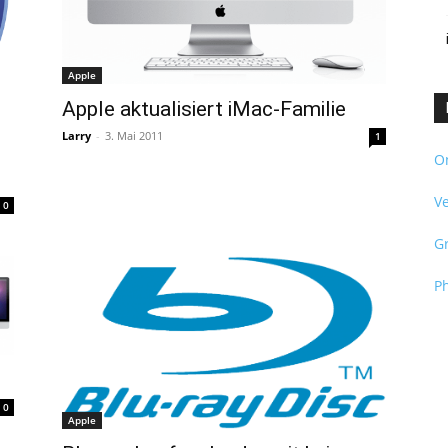
Apple
Apple aktualisiert iMac-Familie
Larry
-
3. Mai 2011
1
O
V
0
G
Ph
0
Apple