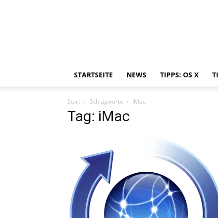
STARTSEITE
NEWS
TIPPS: OS X
T
Start
Schlagworte
IMac
Tag: iMac