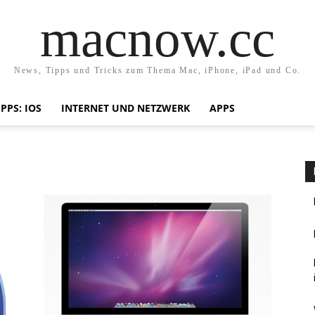
macnow.cc
News, Tipps und Tricks zum Thema Mac, iPhone, iPad und Co.
IPPS: IOS
INTERNET UND NETZWERK
APPS