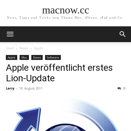
macnow.cc
News, Tipps und Tricks zum Thema Mac, iPhone, iPad und Co.
Start
News
Apple
Apple
Mac
News
Software
Apple veröffentlicht erstes
Lion-Update
Larry
-
18. August 2011
0