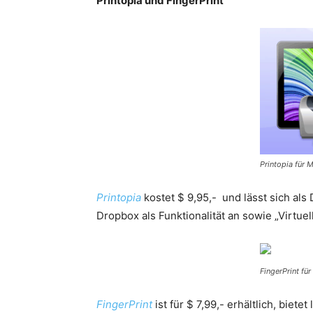
Printopia und FingerPrint
Printopia für 
Printopia
kostet $ 9,95,- und lässt sich als
Dropbox als Funktionalität an sowie „Virtue
FingerPrint fü
FingerPrint
ist für $ 7,99,- erhältlich, biet