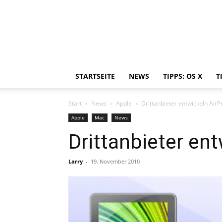
STARTSEITE
NEWS
TIPPS: OS X
T
Start
News
Apple
Drittanbieter entwickeln AirP
Apple
Mac
News
Drittanbieter en
Larry
-
19. November 2010