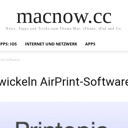
macnow.cc
News, Tipps und Tricks zum Thema Mac, iPhone, iPad und Co.
IPPS: IOS
INTERNET UND NETZWERK
APPS
rint-Software
twickeln AirPrint-Softwar