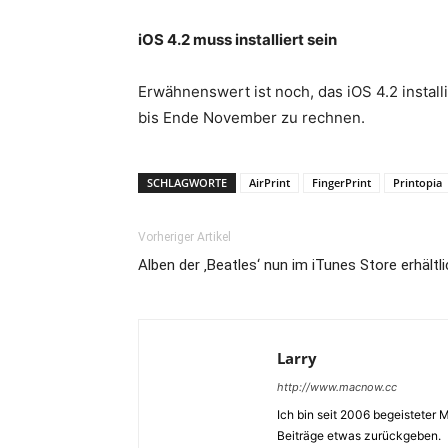
iOS 4.2 muss installiert sein
Erwähnenswert ist noch, das iOS 4.2 installi
bis Ende November zu rechnen.
SCHLAGWORTE
AirPrint
FingerPrint
Printopia
Vorheriger Artikel
Alben der ‚Beatles‘ nun im iTunes Store erhältl
Larry
http://www.macnow.cc
Ich bin seit 2006 begeisteter
Beiträge etwas zurückgeben.