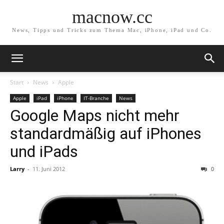
macnow.cc
News, Tipps und Tricks zum Thema Mac, iPhone, iPad und Co.
Start
News
Apple
Apple
iPad
iPhone
IT-Branche
News
Google Maps nicht mehr
standardmäßig auf iPhones
und iPads
Larry
-
11. Juni 2012
0