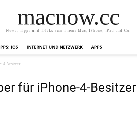
macnow.cc
News, Tipps und Tricks zum Thema Mac, iPhone, iPad und Co.
IPPS: IOS
INTERNET UND NETZWERK
APPS
e-4-Besitzer
r für iPhone-4-Besitzer