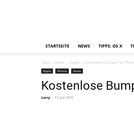
STARTSEITE
NEWS
TIPPS: OS X
T
Start
News
Apple
Kostenlose Bumper für iPhon
Apple
iPhone
News
Kostenlose Bumpe
Larry
-
17. Juli 2010