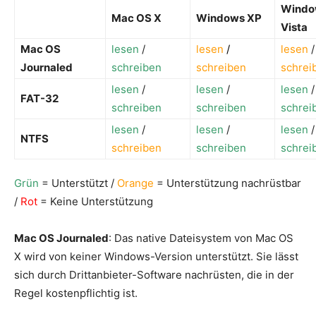
Windo
Mac OS X
Windows XP
Vista
Mac OS
lesen
/
lesen
/
lesen
/
Journaled
schreiben
schreiben
schrei
lesen
/
lesen
/
lesen
/
FAT-32
schreiben
schreiben
schrei
lesen
/
lesen
/
lesen
/
NTFS
schreiben
schreiben
schrei
Grün
= Unterstützt /
Orange
= Unterstützung nachrüstbar
/
Rot
= Keine Unterstützung
Mac OS Journaled
: Das native Dateisystem von Mac OS
X wird von keiner Windows-Version unterstützt. Sie lässt
sich durch Drittanbieter-Software nachrüsten, die in der
Regel kostenpflichtig ist.