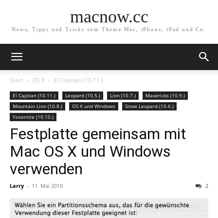
macnow.cc
News, Tipps und Tricks zum Thema Mac, iPhone, iPad und Co.
Start
OS X
El Capitan (10.11.)
El Capitan (10.11.)
Leopard (10.5.)
Lion (10.7.)
Mavericks (10.9.)
Mountain Lion (10.8.)
OS X und Windows
Snow Leopard (10.6.)
Yosemite (10.10.)
Festplatte gemeinsam mit
Mac OS X und Windows
verwenden
Larry
-
11. Mai 2010
2