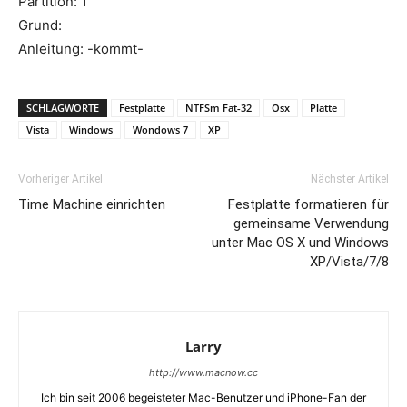
Partition: 1
Grund:
Anleitung: -kommt-
SCHLAGWORTE
Festplatte
NTFSm Fat-32
Osx
Platte
Vista
Windows
Wondows 7
XP
Vorheriger Artikel
Nächster Artikel
Time Machine einrichten
Festplatte formatieren für
gemeinsame Verwendung
unter Mac OS X und Windows
XP/Vista/7/8
Larry
http://www.macnow.cc
Ich bin seit 2006 begeisteter Mac-Benutzer und iPhone-Fan der